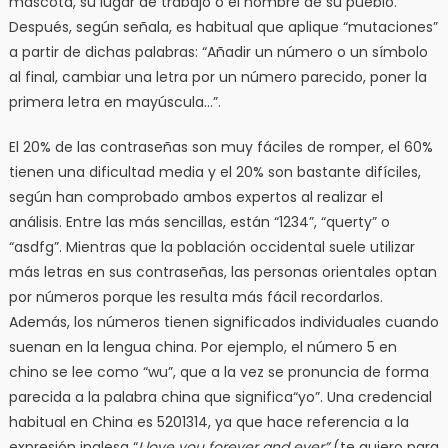
mascota, su lugar de trabajo o el nombre de su pueblo.
Después, según señala, es habitual que aplique “mutaciones”
a partir de dichas palabras: “Añadir un número o un símbolo
al final, cambiar una letra por un número parecido, poner la
primera letra en mayúscula…”.
El 20% de las contraseñas son muy fáciles de romper, el 60%
tienen una dificultad media y el 20% son bastante difíciles,
según han comprobado ambos expertos al realizar el
análisis. Entre las más sencillas, están “1234”, “querty” o
“asdfg”. Mientras que la población occidental suele utilizar
más letras en sus contraseñas, las personas orientales optan
por números porque les resulta más fácil recordarlos.
Además, los números tienen significados individuales cuando
suenan en la lengua china. Por ejemplo, el número 5 en
chino se lee como “wu”, que a la vez se pronuncia de forma
parecida a la palabra china que significa“yo”. Una credencial
habitual en China es 5201314, ya que hace referencia a la
expresión inglesa “
I love you forever and ever”
(te quiero para