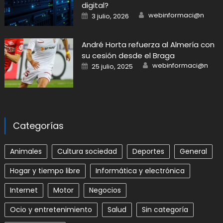
digital?
Author
Posted
webinformaci@n
3 julio, 2026
on
André Horta refuerza al Almería con
su cesión desde el Braga
Author
Posted
webinformaci@n
25 julio, 2025
on
Categorías
Animales
Cultura sociedad
Deportes
General
Hogar y tiempo libre
Informática y electrónica
Internet
Motor
Negocios
Ocio y entretenimiento
Salud
Sin categoría