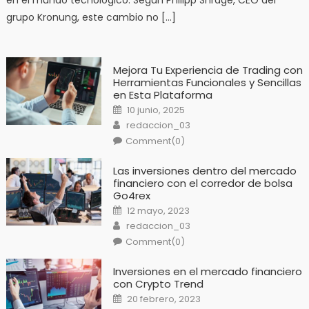
en el mundo tecnológico. Según Philipp Shrage, CEO del
grupo Kronung, este cambio no […]
Mejora Tu Experiencia de Trading con
Herramientas Funcionales y Sencillas
en Esta Plataforma
Posted
10 junio, 2025
on
Author
redaccion_03
Comment(0)
Las inversiones dentro del mercado
financiero con el corredor de bolsa
Go4rex
Posted
12 mayo, 2023
on
Author
redaccion_03
Comment(0)
Inversiones en el mercado financiero
con Crypto Trend
Posted
20 febrero, 2023
on