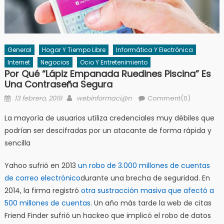
General
Hogar Y Tiempo Libre
Informática Y Electrónica
Internet
Negocios
Ocio Y Entretenimiento
Por Qué “lápiz Empanada Ruedines Piscina” Es
Una Contraseña Segura
Posted
Author
13 febrero, 2019
webinformaci@n
Comment(0)
on
La mayoría de usuarios utiliza credenciales muy débiles que
podrían ser descifradas por un atacante de forma rápida y
sencilla
Yahoo sufrió en 2013
un robo de 3.000 millones de cuentas
de correo electrónico
durante una brecha de seguridad. En
2014, la firma registró
otra sustracción masiva que afectó a
500 millones de cuentas
. Un año más tarde la web de citas
Friend Finder sufrió un hackeo que implicó el robo de datos