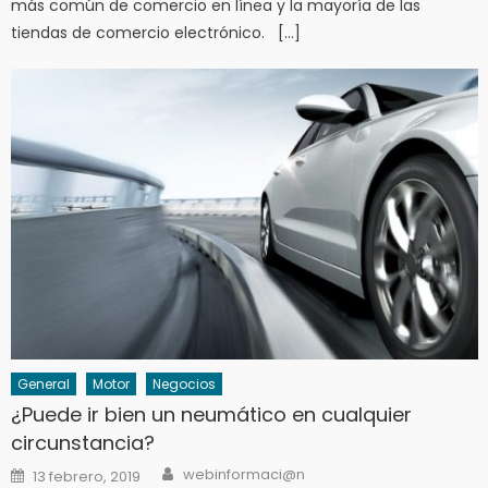
más común de comercio en línea y la mayoría de las
tiendas de comercio electrónico. […]
General
Motor
Negocios
¿Puede ir bien un neumático en cualquier
circunstancia?
Author
Posted
webinformaci@n
13 febrero, 2019
on