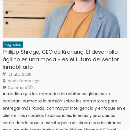
Negocios
Philipp Shrage, CEO de Kronung: El desarrollo
ágil no es una moda – es el futuro del sector
inmobiliario
Posted
21 julio, 2025
on
Author
webinformaci@n
Comment(0)
A medida que los mercados inmobiliarios globales se
aceleran, aumenta la presión sobre los promotores para
entregar más rápido, con mayor inteligencia y enfoque en el
cliente. Los modelos tradicionales, lineales y jerárquicos
están dando paso a estrategias más dinámicas inspiradas