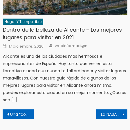
Hogar Y Tiempo Libre
Dentro de la belleza de Alicante – Los mejores
lugares para visitar en 2021
Author
Posted
webinformaci@n
17 diciembre, 2020
on
Alicante es una de las ciudades más hermosas e
impresionantes de España. Hay tanto que ver en esta
llamativa ciudad que nunca te faltará hacer y visitar lugares
maravillosos. Con nuestra guía rápida de algunos de los
mejores lugares para visitar en Alicante ahora mismo,
puedes explorar esta ciudad en su mejor momento. ¿Cuáles
son […]
Navegación
Una “coreografía atómica” para baterías más eficientes y sostenibles
La NASA diseña un dron ‘libélula’ para buscar en Titán “la receta de la vida”
de