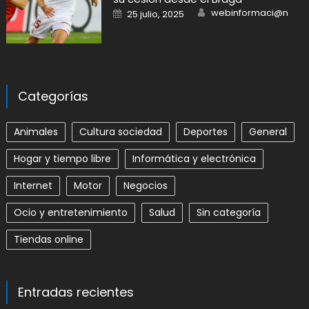
Author
Posted
webinformaci@n
25 julio, 2025
on
Categorías
Animales
Cultura sociedad
Deportes
General
Hogar y tiempo libre
Informática y electrónica
Internet
Motor
Negocios
Ocio y entretenimiento
Salud
Sin categoría
Tiendas online
Entradas recientes