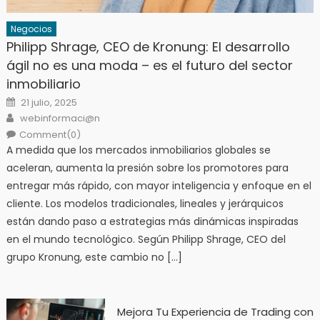
Negocios
Philipp Shrage, CEO de Kronung: El desarrollo
ágil no es una moda – es el futuro del sector
inmobiliario
Posted
21 julio, 2025
on
Author
webinformaci@n
Comment(0)
A medida que los mercados inmobiliarios globales se
aceleran, aumenta la presión sobre los promotores para
entregar más rápido, con mayor inteligencia y enfoque en el
cliente. Los modelos tradicionales, lineales y jerárquicos
están dando paso a estrategias más dinámicas inspiradas
en el mundo tecnológico. Según Philipp Shrage, CEO del
grupo Kronung, este cambio no […]
Mejora Tu Experiencia de Trading con