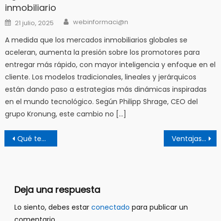
inmobiliario
Author
Posted
webinformaci@n
21 julio, 2025
on
A medida que los mercados inmobiliarios globales se
aceleran, aumenta la presión sobre los promotores para
entregar más rápido, con mayor inteligencia y enfoque en el
cliente. Los modelos tradicionales, lineales y jerárquicos
están dando paso a estrategias más dinámicas inspiradas
en el mundo tecnológico. Según Philipp Shrage, CEO del
grupo Kronung, este cambio no […]
Navegación
Qué tener en cuenta al comprar un departamento
Ventajas y características de la promoción de marca
de
entradas
Deja una respuesta
Lo siento, debes estar
conectado
para publicar un
comentario.