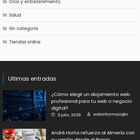
Ocio y entretenimiento
Salud
Sin categoría
Tiendas online
Ultimas entradas
​¿Cómo elegir un alojamiento web
profesional para tu web o negocio
digital?
Author
Posted
webinformaci@n
3 julio, 2026
on
André Horta refuerza al Almería con
su cesión desde el Braga