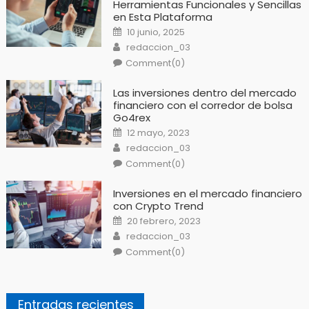
Herramientas Funcionales y Sencillas
en Esta Plataforma
Posted
10 junio, 2025
on
Author
redaccion_03
Comment(0)
Las inversiones dentro del mercado
financiero con el corredor de bolsa
Go4rex
Posted
12 mayo, 2023
on
Author
redaccion_03
Comment(0)
Inversiones en el mercado financiero
con Crypto Trend
Posted
20 febrero, 2023
on
Author
redaccion_03
Comment(0)
Entradas recientes