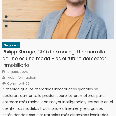
Negocios
Philipp Shrage, CEO de Kronung: El desarrollo
ágil no es una moda – es el futuro del sector
inmobiliario
Posted
21 julio, 2025
on
Author
webinformaci@n
Comment(0)
A medida que los mercados inmobiliarios globales se
aceleran, aumenta la presión sobre los promotores para
entregar más rápido, con mayor inteligencia y enfoque en el
cliente. Los modelos tradicionales, lineales y jerárquicos
están dando paso a estrategias más dinámicas inspiradas