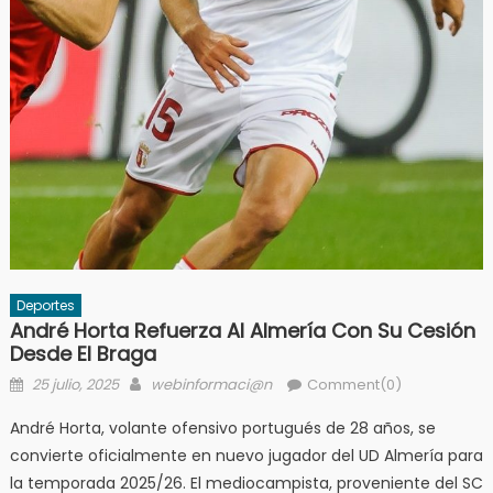
Deportes
André Horta Refuerza Al Almería Con Su Cesión
Desde El Braga
Posted
Author
25 julio, 2025
webinformaci@n
Comment(0)
on
André Horta, volante ofensivo portugués de 28 años, se
convierte oficialmente en nuevo jugador del UD Almería para
la temporada 2025/26. El mediocampista, proveniente del SC