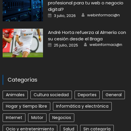
profesional para tu web o negocio
digital?
Author
Posted
webinformaci@n
3 julio, 2026
on
André Horta refuerza al Almería con
su cesión desde el Braga
Author
Posted
webinformaci@n
25 julio, 2025
on
Categorías
Animales
Cultura sociedad
Deportes
General
Hogar y tiempo libre
Informática y electrónica
Internet
Motor
Negocios
Ocio y entretenimiento
Salud
Sin categoría