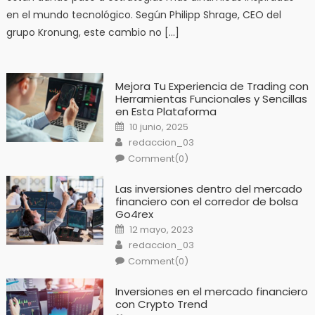
en el mundo tecnológico. Según Philipp Shrage, CEO del
grupo Kronung, este cambio no […]
Mejora Tu Experiencia de Trading con
Herramientas Funcionales y Sencillas
en Esta Plataforma
Posted
10 junio, 2025
on
Author
redaccion_03
Comment(0)
Las inversiones dentro del mercado
financiero con el corredor de bolsa
Go4rex
Posted
12 mayo, 2023
on
Author
redaccion_03
Comment(0)
Inversiones en el mercado financiero
con Crypto Trend