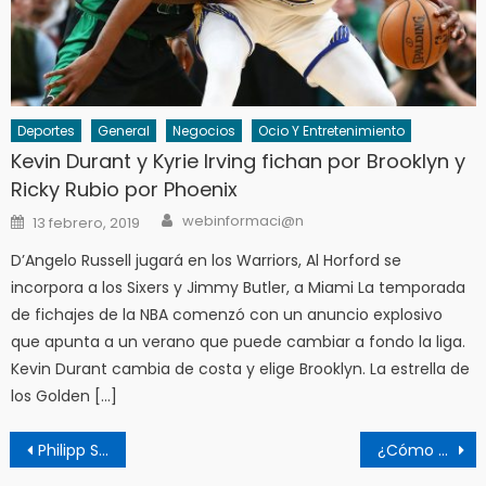
Deportes
General
Negocios
Ocio Y Entretenimiento
Kevin Durant y Kyrie Irving fichan por Brooklyn y
Ricky Rubio por Phoenix
Author
Posted
webinformaci@n
13 febrero, 2019
on
D’Angelo Russell jugará en los Warriors, Al Horford se
incorpora a los Sixers y Jimmy Butler, a Miami La temporada
de fichajes de la NBA comenzó con un anuncio explosivo
que apunta a un verano que puede cambiar a fondo la liga.
Kevin Durant cambia de costa y elige Brooklyn. La estrella de
los Golden […]
Navegación
Philipp Shrage, CEO de Kronung: El desarrollo ágil no es una moda – es el futuro del sector inmobiliario
​¿Cómo elegir un alojamiento web profesional para tu web o negocio digital?
de