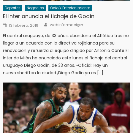
Deportes
Negocios
Ocio Y Entretenimiento
El Inter anuncia el fichaje de Godín
Author
Posted
webinformaci@n
13 febrero, 2019
on
El central uruguayo, de 33 años, abandona el Atlético tras no
llegar a un acuerdo con la directiva rojiblanca para su
renovación y refuerza al equipo dirigido por Antonio Conte El
Inter de Milán ha anunciado este lunes el fichaje del central
uruguayo Diego Godín, de 33 años. «Oficial: Hay un
nuevo sheriffen la ciudad ¡Diego Godín ya es […]