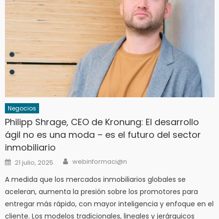
Negocios
Philipp Shrage, CEO de Kronung: El desarrollo
ágil no es una moda – es el futuro del sector
inmobiliario
Author
Posted
webinformaci@n
21 julio, 2025
on
A medida que los mercados inmobiliarios globales se
aceleran, aumenta la presión sobre los promotores para
entregar más rápido, con mayor inteligencia y enfoque en el
cliente. Los modelos tradicionales, lineales y jerárquicos