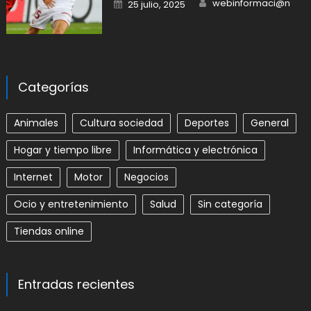
Author
Posted
webinformaci@n
25 julio, 2025
on
Categorías
Animales
Cultura sociedad
Deportes
General
Hogar y tiempo libre
Informática y electrónica
Internet
Motor
Negocios
Ocio y entretenimiento
Salud
Sin categoría
Tiendas online
Entradas recientes