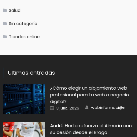
Salud
Sin categoría
Tiendas online
Ultimas entradas
​¿Cómo elegir un alojamiento web
profesional para tu web o negocio
digital?
Author
Posted
webinformaci@n
3 julio, 2026
on
André Horta refuerza al Almería con
su cesión desde el Braga