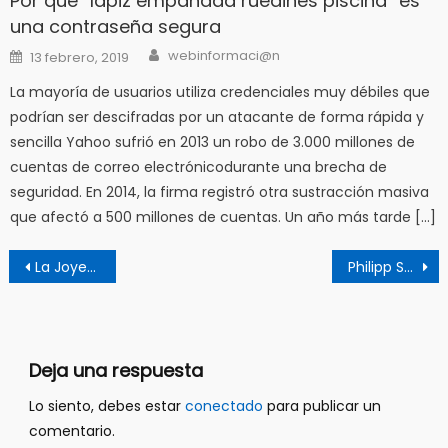
Por qué “lápiz empanada ruedines piscina” es
una contraseña segura
Author
Posted
webinformaci@n
13 febrero, 2019
on
La mayoría de usuarios utiliza credenciales muy débiles que
podrían ser descifradas por un atacante de forma rápida y
sencilla Yahoo sufrió en 2013 un robo de 3.000 millones de
cuentas de correo electrónicodurante una brecha de
seguridad. En 2014, la firma registró otra sustracción masiva
que afectó a 500 millones de cuentas. Un año más tarde […]
Navegación
La Joyería de Plata 925: Elegancia y Durabilidad al Alcance de Todos
Philipp Shrage, CEO de Kronung: El desarrollo ágil no es una moda – es el futuro del sector inmobiliario
de
entradas
Deja una respuesta
Lo siento, debes estar
conectado
para publicar un
comentario.