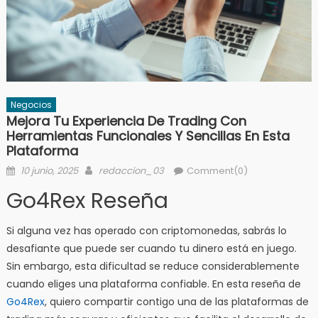
Negocios
Mejora Tu Experiencia De Trading Con
Herramientas Funcionales Y Sencillas En Esta
Plataforma
Posted
Author
10 junio, 2025
redaccion_03
Comment(0)
on
Go4Rex Reseña
Si alguna vez has operado con criptomonedas, sabrás lo
desafiante que puede ser cuando tu dinero está en juego.
Sin embargo, esta dificultad se reduce considerablemente
cuando eliges una plataforma confiable. En esta reseña de
Go4Rex
, quiero compartir contigo una de las plataformas de