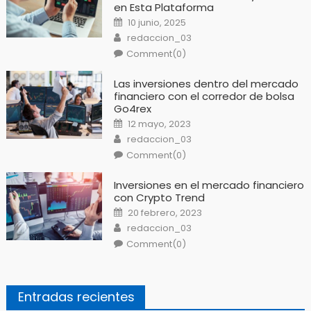
en Esta Plataforma
Posted
10 junio, 2025
on
Author
redaccion_03
Comment(0)
Las inversiones dentro del mercado
financiero con el corredor de bolsa
Go4rex
Posted
12 mayo, 2023
on
Author
redaccion_03
Comment(0)
Inversiones en el mercado financiero
con Crypto Trend
Posted
20 febrero, 2023
on
Author
redaccion_03
Comment(0)
Entradas recientes