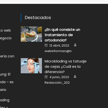
Destacados
¿En qué consiste un
nto web
tratamiento de
negocio
ortodoncia?
Author
Posted
12 abril, 2022
on
webinformaci@n
mería con
Microblading vs tatuaje
de cejas ¿Cuál es la
diferencia?
ung: El
Author
Posted
4 junio, 2023
on
oda – es
Redacción_202
ario
rading
les y