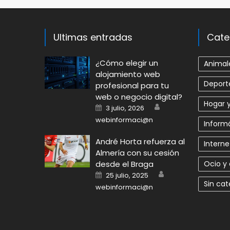
Ultimas entradas
Cate
​¿Cómo elegir un
Animal
alojamiento web
Deport
profesional para tu
web o negocio digital?
Hogar y
Author
Posted
3 julio, 2026
on
webinformaci@n
Informá
André Horta refuerza al
Interne
Almería con su cesión
desde el Braga
Ocio y
Author
Posted
25 julio, 2025
on
Sin cat
webinformaci@n