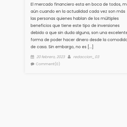
El mercado financiero esta en boca de todos, m
aún cuando en la actualidad cada vez son más
las personas quienes hablan de los múltiples
beneficios que tiene este tipo de inversiones
debido a que sin duda alguna, son una excelent
forma de poder hacer dinero desde la comodid
de casa. Sin embargo, no es […]
Posted
Author
20 febrero, 2023
redaccion_03
on
Comment(0)