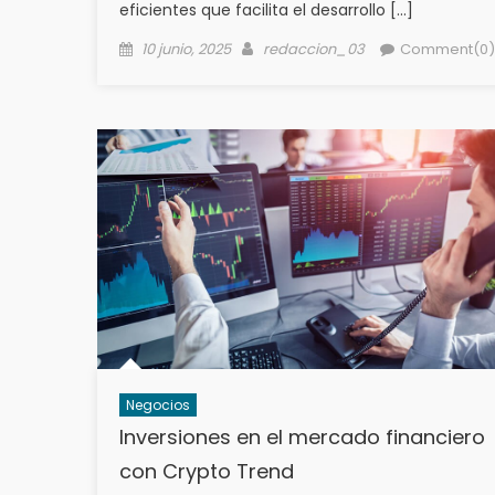
eficientes que facilita el desarrollo […]
Posted
Author
10 junio, 2025
redaccion_03
Comment(0)
on
Negocios
Inversiones en el mercado financiero
con Crypto Trend