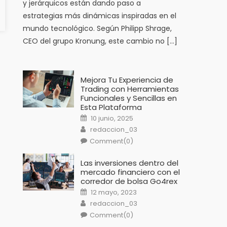
y jerárquicos están dando paso a
estrategias más dinámicas inspiradas en el
mundo tecnológico. Según Philipp Shrage,
CEO del grupo Kronung, este cambio no […]
Mejora Tu Experiencia de
Trading con Herramientas
Funcionales y Sencillas en
Esta Plataforma
Posted
10 junio, 2025
on
Author
redaccion_03
Comment(0)
Las inversiones dentro del
mercado financiero con el
corredor de bolsa Go4rex
Posted
12 mayo, 2023
on
Author
redaccion_03
Comment(0)