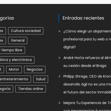
gorías
Entradas recientes
es
Cultura sociedad
​¿Cómo elegir un alojamie
profesional para tu web o 
es
General
digital?
 tiempo libre
André Horta refuerza al Al
tica y electrónica
su cesión desde el Braga
t
Motor
Negocios
Philipp Shrage, CEO de Kron
 entretenimiento
Salud
desarrollo ágil no es una m
egoría
Tiendas online
el futuro del sector inmobili
Mejora Tu Experiencia de T
con Herramientas Funciona