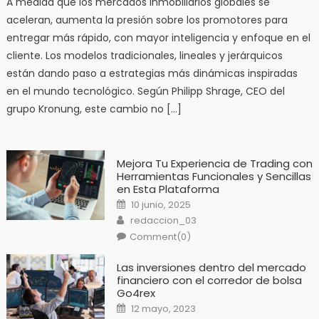
A medida que los mercados inmobiliarios globales se
aceleran, aumenta la presión sobre los promotores para
entregar más rápido, con mayor inteligencia y enfoque en el
cliente. Los modelos tradicionales, lineales y jerárquicos
están dando paso a estrategias más dinámicas inspiradas
en el mundo tecnológico. Según Philipp Shrage, CEO del
grupo Kronung, este cambio no […]
Mejora Tu Experiencia de Trading con
Herramientas Funcionales y Sencillas
en Esta Plataforma
Posted
10 junio, 2025
on
Author
redaccion_03
Comment(0)
Las inversiones dentro del mercado
financiero con el corredor de bolsa
Go4rex
Posted
12 mayo, 2023
on