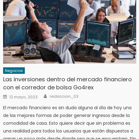
Negocios
Las inversiones dentro del mercado financiero
con el corredor de bolsa Go4rex
Author
Posted
redaccion_03
12 mayo, 2023
on
El mercado financiero es sin duda alguna al día de hoy una
de las mejores formas de poder generar ingresos desde la
comodidad de casa. Esto quiere decir que sin problema es
una realidad para todos los usuarios que están dispuestos a
ganar un poco más desde donde sea que se encuentren. Sin