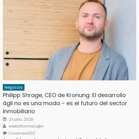
Negocios
Philipp Shrage, CEO de Kronung: El desarrollo
ágil no es una moda – es el futuro del sector
inmobiliario
Posted
21 julio, 2025
on
Author
webinformaci@n
Comment(0)