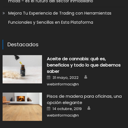
moda – es el futuro del sector inmobiliario
Mejora Tu Experiencia de Trading con Herramientas
Funcionales y Sencillas en Esta Plataforma
Destacados
Aceite de cannabis: qué es,
beneficios y todo lo que debemos
saber
Author
Posted
31 mayo, 2022
on
webinformaci@n
Pisos de madera para oficinas, una
opción elegante
Author
Posted
14 octubre, 2019
on
webinformaci@n