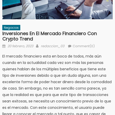
Negocios
Inversiones En El Mercado Financiero Con
Crypto Trend
Posted
Author
20 febrero, 2023
redaccion_03
Comment(0)
on
El mercado financiero esta en boca de todos, más aún
cuando en la actualidad cada vez son más las personas
quienes hablan de los múltiples beneficios que tiene este
tipo de inversiones debido a que sin duda alguna, son una
excelente forma de poder hacer dinero desde la comodidad
de casa. Sin embargo, no es tan sencillo como parece, ya
que la realidad es que para que este tipo de transacciones
sean exitosas, se necesita un conocimiento previo de lo que
es el mercado. Con este conocimiento, el usuario puede
llegar a conocer el mercado a tal punto, que es capaz de