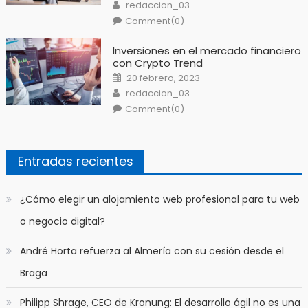
Author
redaccion_03
Comment(0)
Inversiones en el mercado financiero
con Crypto Trend
Posted
20 febrero, 2023
on
Author
redaccion_03
Comment(0)
Entradas recientes
​¿Cómo elegir un alojamiento web profesional para tu web
o negocio digital?
André Horta refuerza al Almería con su cesión desde el
Braga
Philipp Shrage, CEO de Kronung: El desarrollo ágil no es una