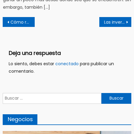
embargo, también […]
Navegación
Cómo reducir los costos de la subrogación
Las inversiones dentro del mercado financiero con el corredor de bolsa Go4rex
de
entradas
Deja una respuesta
Lo siento, debes estar
conectado
para publicar un
comentario.
Buscar:
Negocios