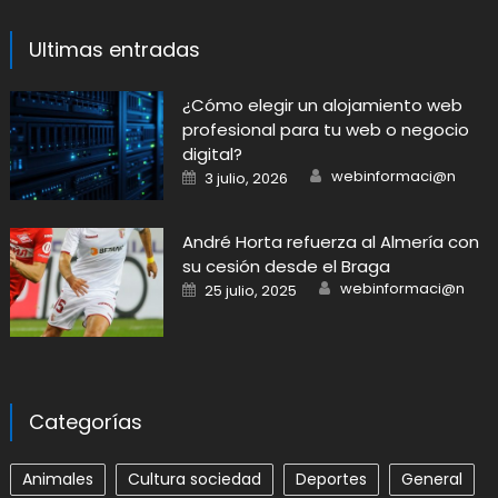
Ultimas entradas
​¿Cómo elegir un alojamiento web
profesional para tu web o negocio
digital?
Author
Posted
webinformaci@n
3 julio, 2026
on
André Horta refuerza al Almería con
su cesión desde el Braga
Author
Posted
webinformaci@n
25 julio, 2025
on
Categorías
Animales
Cultura sociedad
Deportes
General