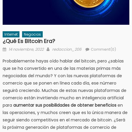
Internet
Negocios
¿Qué Es Bitcoin Era?
Posted
Author
14 noviembre, 2022
redaccion_206
Comment(0)
on
Probablemente hayas oído hablar del bitcoin, pero ¿sabías
que se ha convertido en una de las materias primas más
negociadas del mundo? Y con las nuevas plataformas de
comercio que se ponen en línea cada día, ese número
seguirá creciendo. Muchas de estas nuevas plataformas de
comercio están invirtiendo mucho en inteligencia artificial
para
aumentar sus posibilidades de obtener beneficios
en
las operaciones, y muchos creen que es la única manera de
seguir siendo competitivos en el mercado de bitcoin. ¿Será
la próxima generación de plataformas de comercio de