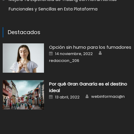
Funcionales y Sencillas en Esta Plataforma
Destacados
Opción sin humo para los fumadores
Author
Posted
14 noviembre, 2022
on
redaccion_206
Por qué Gran Ganaría es el destino
ideal
Author
Posted
webinformaci@n
13 abril, 2022
on