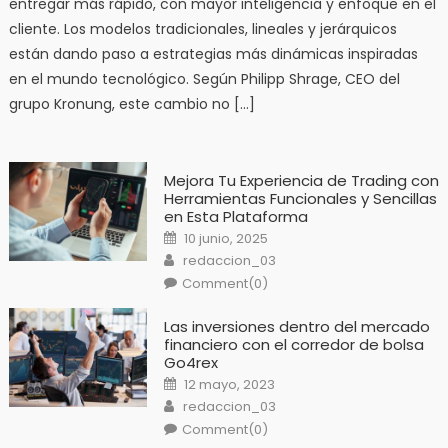
entregar más rápido, con mayor inteligencia y enfoque en el
cliente. Los modelos tradicionales, lineales y jerárquicos
están dando paso a estrategias más dinámicas inspiradas
en el mundo tecnológico. Según Philipp Shrage, CEO del
grupo Kronung, este cambio no […]
Mejora Tu Experiencia de Trading con
Herramientas Funcionales y Sencillas
en Esta Plataforma
Posted
10 junio, 2025
on
Author
redaccion_03
Comment(0)
Las inversiones dentro del mercado
financiero con el corredor de bolsa
Go4rex
Posted
12 mayo, 2023
on
Author
redaccion_03
Comment(0)