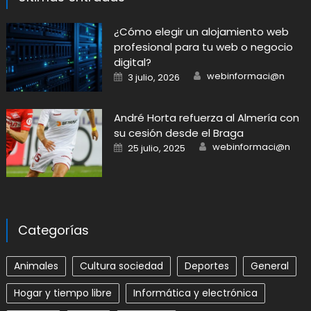
​¿Cómo elegir un alojamiento web
profesional para tu web o negocio
digital?
Author
Posted
webinformaci@n
3 julio, 2026
on
André Horta refuerza al Almería con
su cesión desde el Braga
Author
Posted
webinformaci@n
25 julio, 2025
on
Categorías
Animales
Cultura sociedad
Deportes
General
Hogar y tiempo libre
Informática y electrónica