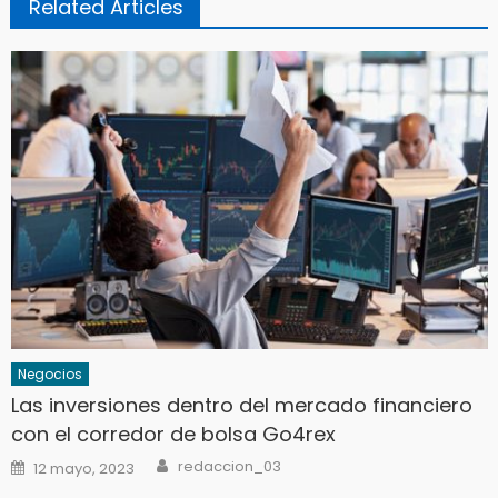
Related Articles
Negocios
Las inversiones dentro del mercado financiero
con el corredor de bolsa Go4rex
Author
Posted
redaccion_03
12 mayo, 2023
on