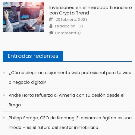
Inversiones en el mercado financiero
con Crypto Trend
Posted
20 febrero, 2023
on
Author
redaccion_03
Comment(0)
Entradas recientes
​¿Cómo elegir un alojamiento web profesional para tu web
o negocio digital?
André Horta refuerza al Almería con su cesión desde el
Braga
Philipp Shrage, CEO de Kronung: El desarrollo ágil no es una
moda – es el futuro del sector inmobiliario