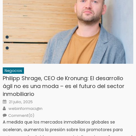
Negocios
Philipp Shrage, CEO de Kronung: El desarrollo
ágil no es una moda – es el futuro del sector
inmobiliario
Posted
21 julio, 2025
on
Author
webinformaci@n
Comment(0)
A medida que los mercados inmobiliarios globales se
aceleran, aumenta la presión sobre los promotores para