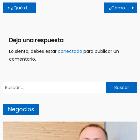
Navegación
¿Qué debe tener un buen restaurante?
¿Cómo funciona el sector de retail?
de
entradas
Deja una respuesta
Lo siento, debes estar
conectado
para publicar un
comentario.
Buscar:
Negocios