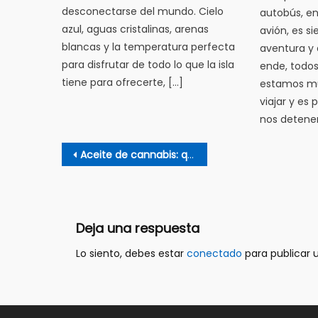
desconectarse del mundo. Cielo
autobús, en
azul, aguas cristalinas, arenas
avión, es s
blancas y la temperatura perfecta
aventura y 
para disfrutar de todo lo que la isla
ende, todo
tiene para ofrecerte, […]
estamos m
viajar y es 
nos detene
Navegación
Aceite de cannabis: qué es, beneficios y todo lo que debemos saber
de
entradas
Deja una respuesta
Lo siento, debes estar
conectado
para publicar 