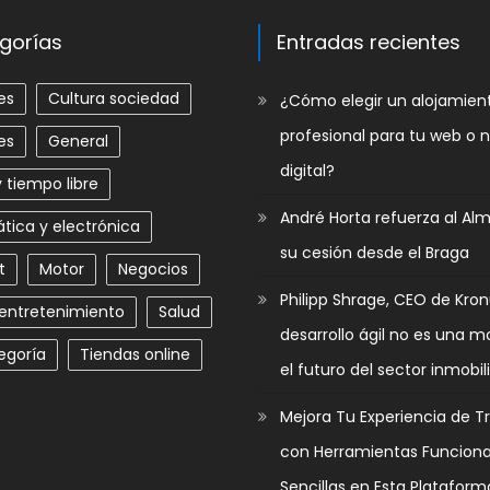
gorías
Entradas recientes
es
Cultura sociedad
​¿Cómo elegir un alojamie
profesional para tu web o 
es
General
digital?
 tiempo libre
André Horta refuerza al Al
tica y electrónica
su cesión desde el Braga
t
Motor
Negocios
Philipp Shrage, CEO de Kron
 entretenimiento
Salud
desarrollo ágil no es una m
egoría
Tiendas online
el futuro del sector inmobili
Mejora Tu Experiencia de T
con Herramientas Funciona
Sencillas en Esta Plataform