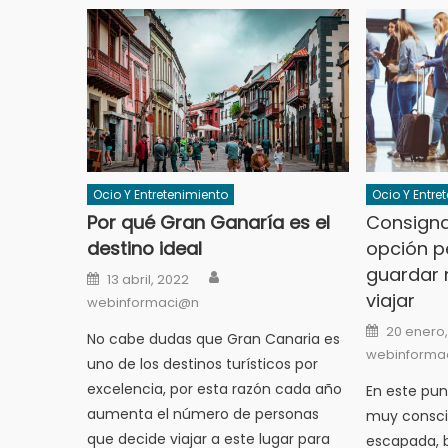
Ocio Y Entretenimiento
Ocio Y Entre
Por qué Gran Ganaría es el
Consigna
destino ideal
opción p
guardar 
Author
Posted
13 abril, 2022
on
viajar
webinformaci@n
Posted
20 enero
No cabe dudas que Gran Canaria es
on
webinforma
uno de los destinos turísticos por
excelencia, por esta razón cada año
En este pu
aumenta el número de personas
muy consci
que decide viajar a este lugar para
escapada, b