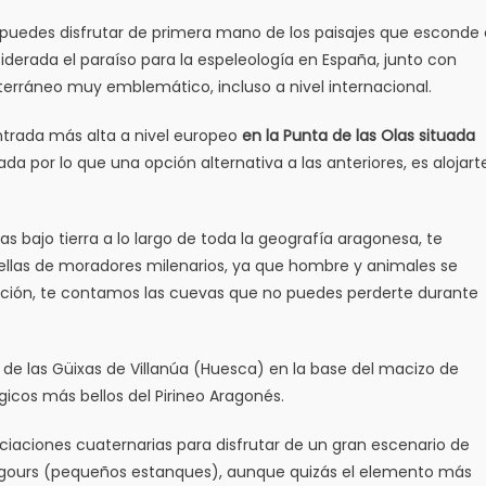
 puedes disfrutar de primera mano de los paisajes que esconde 
iderada el paraíso para la espeleología en España, junto con
terráneo muy emblemático, incluso a nivel internacional.
ntrada más alta a nivel europeo
e
n la Punta de las Olas situada
da por lo que una opción alternativa a las anteriores, es alojart
bajo tierra a lo largo de toda la geografía aragonesa, te
uellas de moradores milenarios, ya que hombre y animales se
uación, te contamos las cuevas que no puedes perderte durante
a de las Güixas de Villanúa (Huesca) en la base del macizo de
gicos más bellos del Pirineo Aragonés.
ciaciones cuaternarias para disfrutar de un gran escenario de
 y gours (pequeños estanques), aunque quizás el elemento más