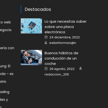
Destacados
Lo que necesitas saber
nto web
sobre una placa
negocio
electrónica
Posted
24 diciembre, 2022
on
Author
webinformaci@n
mería con
Buenos hábitos de
conducción de un
coche
ung: El
Author
Posted
29 agosto, 2022
on
oda – es
redaccion_205
ario
rading
les y
a