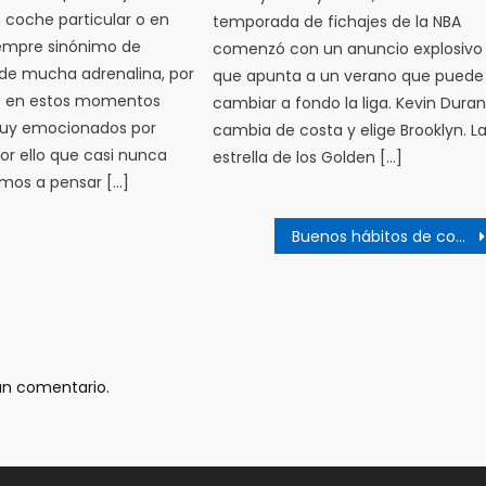
 coche particular o en
temporada de fichajes de la NBA
iempre sinónimo de
comenzó con un anuncio explosivo
de mucha adrenalina, por
que apunta a un verano que puede
s en estos momentos
cambiar a fondo la liga. Kevin Duran
uy emocionados por
cambia de costa y elige Brooklyn. L
por ello que casi nunca
estrella de los Golden […]
mos a pensar […]
Buenos hábitos de conducción de un coche
un comentario.