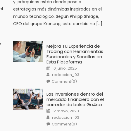
y jerárquicos están dando paso a
el
estrategias más dinámicas inspiradas en el
mundo tecnológico. Según Philipp Shrage,
CEO del grupo Kronung, este cambio no […]
e
Mejora Tu Experiencia de
Trading con Herramientas
Funcionales y Sencillas en
Esta Plataforma
Posted
10 junio, 2025
on
Author
redaccion_03
Comment(0)
Las inversiones dentro del
mercado financiero con el
corredor de bolsa Go4rex
Posted
12 mayo, 2023
on
Author
redaccion_03
Comment(0)