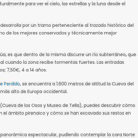
almente para ver el cielo, las estrellas y la luna desde el
desarrolla por un tramo perteneciente al trazado histórico del
 uno de los mejores conservados y técnicamente mejor
núa, es que dentro de la misma discurre un río subterráneo
,
que
al cuando la zona recibe tormentas fuertes. Las entradas
s; 7,50€, 4 a 14 años.
e Perdido
, se encuentra a 1.600 metros de altitud la Cueva del
s más alto de Europa occidental.
as (Cueva de los Osos y Museo de Tella), puedes descubrir cómo
n el ámbito pirenaico y cómo se han excavado sus restos en
a panorámica espectacular, pudiendo contemplar la cara Norte