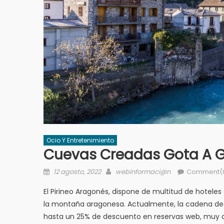
Ocio Y Entretenimiento
Cuevas Creadas Gota A Go
Posted
Author
12 agosto, 2022
webinformaci@n
Comment(
on
El Pirineo Aragonés, dispone de multitud de hotele
la montaña aragonesa. Actualmente, la cadena de
hasta un 25% de descuento en reservas web, muy at