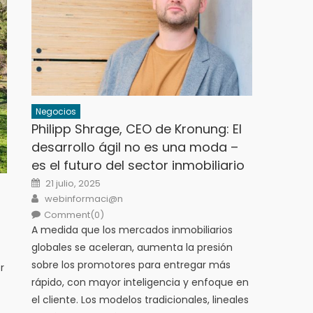
Negocios
Philipp Shrage, CEO de Kronung: El
desarrollo ágil no es una moda –
es el futuro del sector inmobiliario
Posted
21 julio, 2025
on
Author
webinformaci@n
Comment(0)
A medida que los mercados inmobiliarios
globales se aceleran, aumenta la presión
sobre los promotores para entregar más
r
rápido, con mayor inteligencia y enfoque en
el cliente. Los modelos tradicionales, lineales