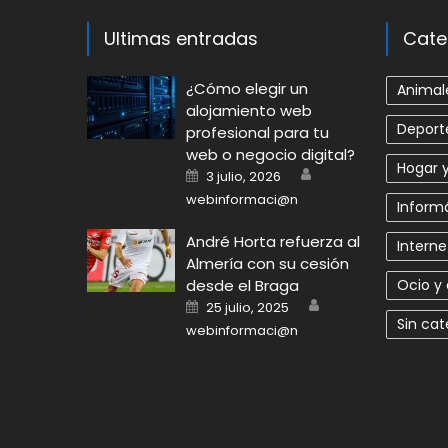
Ultimas entradas
Cate
​¿Cómo elegir un
Animal
alojamiento web
Deport
profesional para tu
web o negocio digital?
Hogar y
Author
Posted
3 julio, 2026
on
webinformaci@n
Informá
André Horta refuerza al
Interne
Almería con su cesión
desde el Braga
Ocio y
Author
Posted
25 julio, 2025
on
Sin cat
webinformaci@n