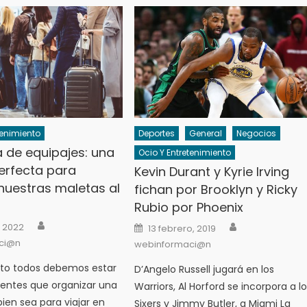
tenimiento
Deportes
General
Negocios
 de equipajes: una
Ocio Y Entretenimiento
erfecta para
Kevin Durant y Kyrie Irving
nuestras maletas al
fichan por Brooklyn y Ricky
Rubio por Phoenix
Author
Author
Posted
, 2022
13 febrero, 2019
on
ci@n
webinformaci@n
nto todos debemos estar
D’Angelo Russell jugará en los
entes que organizar una
Warriors, Al Horford se incorpora a l
ien sea para viajar en
Sixers y Jimmy Butler, a Miami La