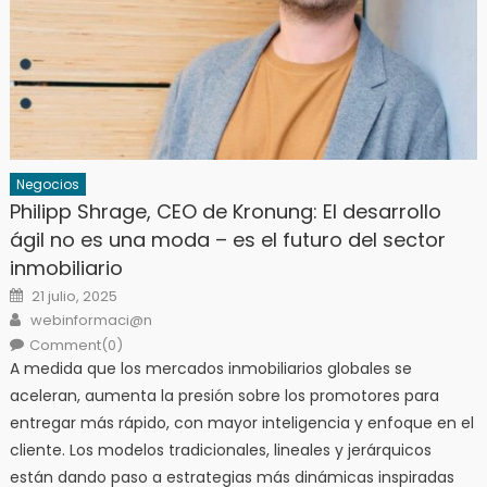
Negocios
Philipp Shrage, CEO de Kronung: El desarrollo
ágil no es una moda – es el futuro del sector
inmobiliario
Posted
21 julio, 2025
on
Author
webinformaci@n
Comment(0)
A medida que los mercados inmobiliarios globales se
aceleran, aumenta la presión sobre los promotores para
entregar más rápido, con mayor inteligencia y enfoque en el
cliente. Los modelos tradicionales, lineales y jerárquicos
están dando paso a estrategias más dinámicas inspiradas