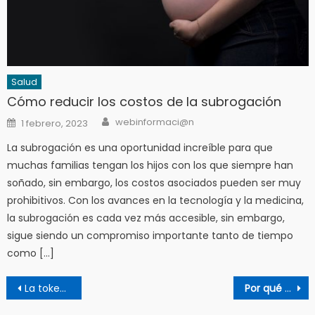
Salud
Cómo reducir los costos de la subrogación
Author
Posted
webinformaci@n
1 febrero, 2023
on
La subrogación es una oportunidad increíble para que
muchas familias tengan los hijos con los que siempre han
soñado, sin embargo, los costos asociados pueden ser muy
prohibitivos. Con los avances en la tecnología y la medicina,
la subrogación es cada vez más accesible, sin embargo,
sigue siendo un compromiso importante tanto de tiempo
como […]
Navegación
La tokenización según Kaliza
Por qué Gran Ganaría es el destino ideal
de