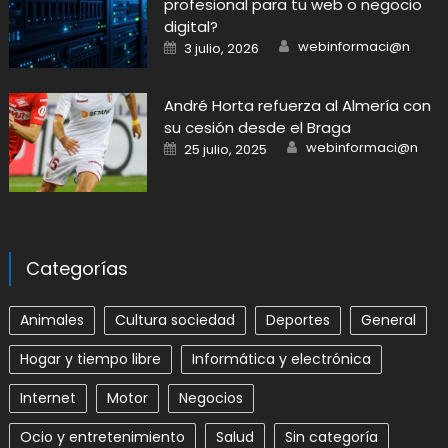
profesional para tu web o negocio
digital?
Author
Posted
webinformaci@n
3 julio, 2026
on
André Horta refuerza al Almería con
su cesión desde el Braga
Author
Posted
webinformaci@n
25 julio, 2025
on
Categorías
Animales
Cultura sociedad
Deportes
General
Hogar y tiempo libre
Informática y electrónica
Internet
Motor
Negocios
Ocio y entretenimiento
Salud
Sin categoría