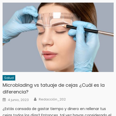
Salud
Microblading vs tatuaje de cejas ¿Cuál es la
diferencia?
Author
Posted
Redacción_202
4 junio, 2023
on
¿Estás cansada de gastar tiempo y dinero en rellenar tus
cejas todos los días? Entonces, tal vez hayas considerado el