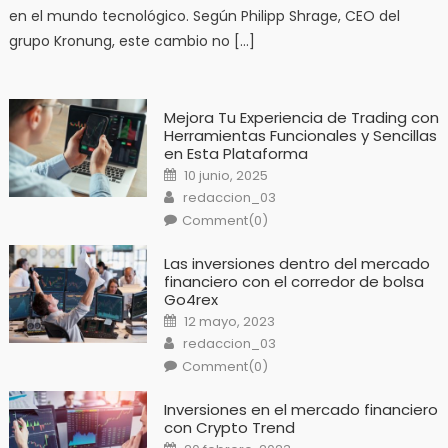
en el mundo tecnológico. Según Philipp Shrage, CEO del
grupo Kronung, este cambio no […]
Mejora Tu Experiencia de Trading con
Herramientas Funcionales y Sencillas
en Esta Plataforma
Posted
10 junio, 2025
on
Author
redaccion_03
Comment(0)
Las inversiones dentro del mercado
financiero con el corredor de bolsa
Go4rex
Posted
12 mayo, 2023
on
Author
redaccion_03
Comment(0)
Inversiones en el mercado financiero
con Crypto Trend
Posted